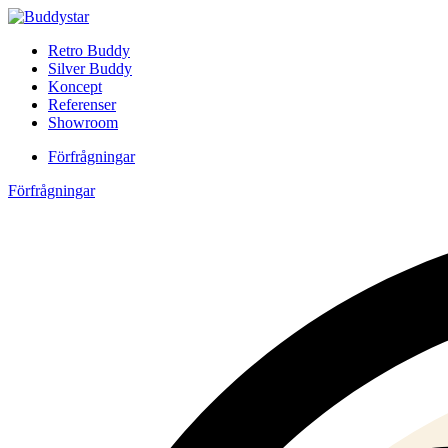
Retro Buddy
Silver Buddy
Koncept
Referenser
Showroom
Förfrågningar
Förfrågningar