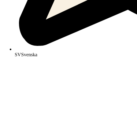
SV
Svenska