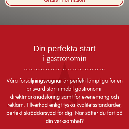
Gratis information
Din perfekta start
i
gastronomin
Våra försäljningsvagnar är perfekt lämpliga för en
prisvärd start i mobil gastronomi,
direktmarknadsföring samt för evenemang och
reklam. Tillverkad enligt tyska kvalitetsstandarder,
perfekt skräddarsydd för dig. När sätter du fart på
din verksamhet?