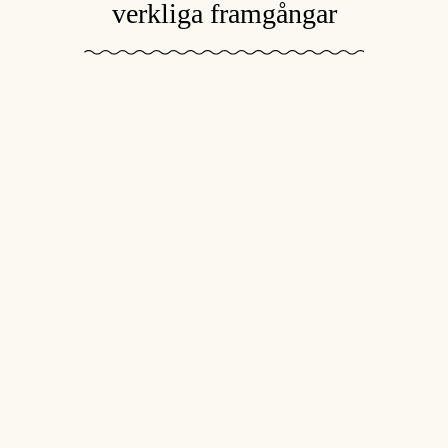
verkliga framgångar
Buddy är mycket uppskattad och vi får många
förfrågningar om evenemang. Samarbetet med
BuddyStar var mycket samarbetsvilligt. Vi kände oss
väldigt väl rådgivna och i goda händer, så det kunde inte
ha varit bättre från vår sida och det var på samma
våglängd. Jag kan därför rekommendera BuddyStar!
Mathias
Gentlemans Blend, Pforzheim