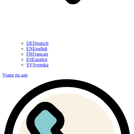
DE
Deutsch
EN
English
FR
Français
ES
Español
SV
Svenska
Vraag nu aan